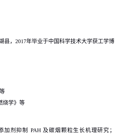
湖县，
2017
年毕业于中国科学技术大学获工学博
等
燃烧学》等
添加剂抑制
PAH
及碳烟颗粒生长机理研究；