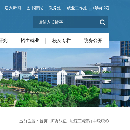
建大新闻
图书情报
教务处
就业工作处
领导邮箱
研究
招生就业
校友专栏
院务公开
当前位置：
首页
师资队伍
能源工程系
中级职称