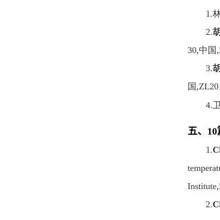
1.
2.
30,
中国
3.
国
,ZL20
4.
五、
10
1.
C
temperat
Institut
2.
C