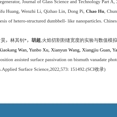
regenerator, Journal of Glass Science and Technology Part A,
ifu Huang, Wenzhi Li, Qizhao Lin, Dong Pi,
Chao Hu
, Chun
hesis of hetero-structured dumbbell- like nanoparticles. Chine
俞昊
，
林其钊
*
，
胡超
,
火焰切割割缝宽度的实验与数值模
Xiaokang Wan, Yunbo Xu, Xianyun Wang, Xiangjiu Guan, Y
position assisted surface passivation on bismuth vanadate pho
n.Applied Surface Science,2022,573: 151492.(SCI
收录
)