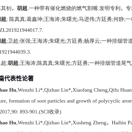
林其钊
，
胡超
.
一种带有催化燃烧的燃气割嘴
.
发明专利
，
专
胡超
;
陈真真
;
葛鑫坤
;
王海涛
;
朱曙光
;
马进伟
;
方廷勇
;
何静
;
一
,ZL201921944017.7.
胡超
;
卫超
;
张强
;
王海涛
;
朱曙光
;
方廷勇
;
杨厚云
;
一种排烟管
1921944039.3.
卫超
;
胡超
;
王海涛
;
陈真真
;
朱曙光
;
方廷勇
;
一种排烟管道尾气
篇代表性论著
hao Hu
,Wenzhi Li*,Qizhao Lin*,Xiaofang Cheng,Qifu Huang,
ure, formation of soot particles and growth of polycyclic aro
e,2017,90: 893-901.(SCI
收录
)
hao Hu
,Wenzhi Li*,Qizhao Lin*,Xusheng Zheng
，
Haibin P