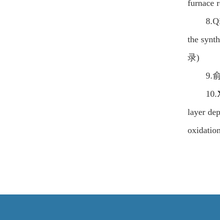
furnace 
8
.
Q
the synt
录
)
9.
10.
layer de
oxidatio