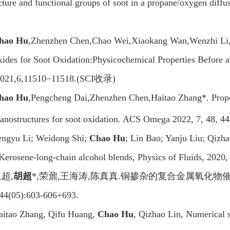
cture and functional groups of soot in a propane/oxygen dif
hao Hu
,Zhenzhen Chen,Chao Wei,Xiaokang Wan,Wenzhi Li, 
ides for Soot Oxidation:Physicochemical Properties Before 
021,6,11510−11518.(SCI
收录
)
hao Hu
,Pengcheng Dai,Zhenzhen Chen,Haitao Zhang*. Propert
nanostructures for soot oxidation. ACS Omega 2022, 7, 48, 
engyu Li; Weidong Shi;
Chao Hu
; Lin Bao; Yanju Liu; Qizhao
 Kerosene-long-chain alcohol blends, Physics of Fluids, 202
卫超
,
胡超
*,
荣鼐
,
王海涛
,
陈真真
.
铜掺杂的复合金属氧化物
,44(05):603-606+693.
aitao Zhang, Qifu Huang,
Chao Hu
, Qizhao Lin, Numerical s