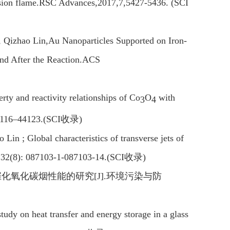
fusion flame.RSC Advances,2017,7,5427-5436. (SCI
Qizhao Lin,Au Nanoparticles Supported on Iron-
and After the Reaction.ACS
y and reactivity relationships of Co
O
with
3
4
44116–44123.(SCI
收录
)
 Lin ; Global characteristics of transverse jets of
0, 32(8): 087103-1-087103-14.(SCI
收录
)
催化氧化碳烟性能的研究
[J].
环境污染与防
tudy on heat transfer and energy storage in a glass