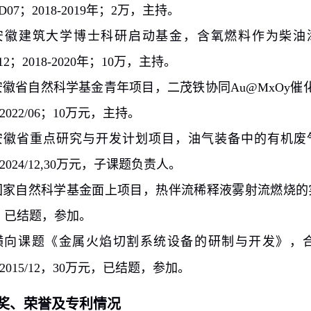
D07
；
2018-2019
年；
2
万，主持。
安徽建筑大学博士科研启动基金，含氧燃料作为柴油
12
；
2018-2020
年；
10
万，主持。
安徽省自然科学基金青年项目，二茂铁协同
Au@MxOy
催
-2022/06
；
10
万元，主持。
安徽省重点研究与开发计划项目，油气装备中的有机废
2024/12,30
万元，子课题负责人。
国家自然科学基金面上项目，热伴流稀释液雾射流燃烧的
，已结题，参加。
横向课题《金属火焰切割系统设备的研制与开发》，
-2015/12
，
30
万元，已结题，参加。
奖、荣誉及专利情况