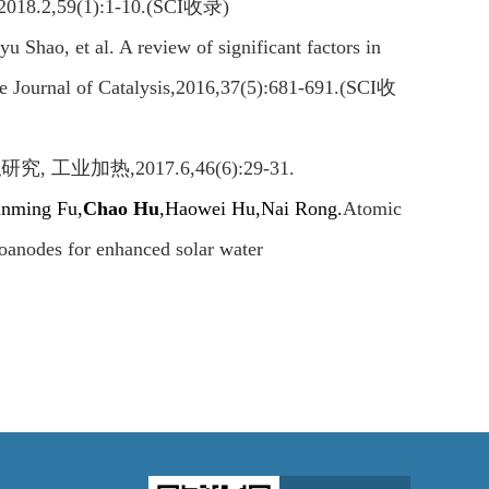
 2018.2,59(1):1-10.(SCI
收录
)
yu Shao, et al. A review of significant factors in
se Journal of Catalysis,2016,37(5):681-691.(SCI
收
拟研究
,
工业加热
,2017.6,46(6):29-31.
anming Fu,
Chao Hu
,Haowei Hu,
Nai Rong.
Atomic
toanodes for enhanced solar water