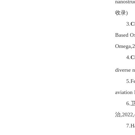
nanostru
收录
)
3
.
C
Based Ox
Omega,2
4.
C
diverse 
5.F
aviation
6.
治
,2022
7.H