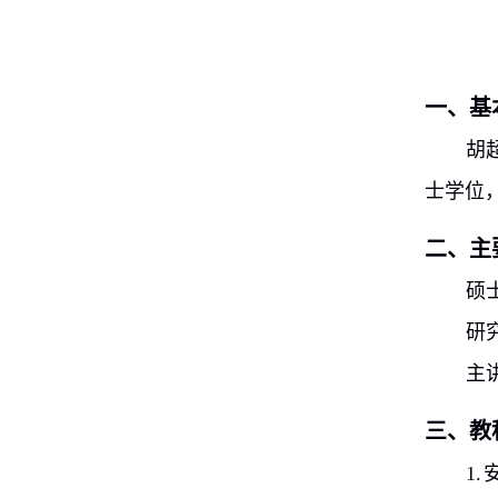
一、基
胡
士学位
二、主
硕
研
主
三、教
1.