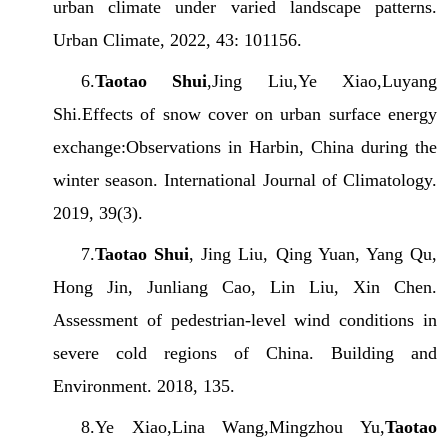
urban climate under varied landscape patterns.
Urban Climate, 2022, 43: 101156.
6.
Taotao Shui
,Jing Liu,Ye Xiao,Luyang
Shi.Effects of snow cover on urban surface energy
exchange:Observations in Harbin, China during the
winter season. International Journal of Climatology.
2019, 39(3).
7.
Taotao Shui
, Jing Liu, Qing Yuan, Yang Qu,
Hong Jin, Junliang Cao, Lin Liu, Xin Chen.
Assessment of pedestrian-level wind conditions in
severe cold regions of China. Building and
Environment. 2018, 135.
8.Ye Xiao,Lina Wang,Mingzhou Yu,
Taotao