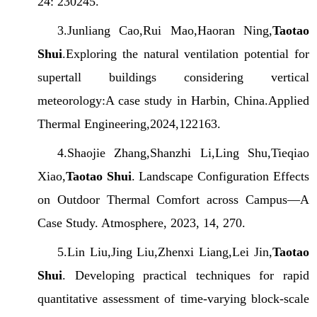
24: 230245.
3.Junliang Cao,Rui Mao,Haoran Ning,
Taotao
Shui
.Exploring the natural ventilation potential for
supertall buildings considering vertical
meteorology:A case study in Harbin, China.Applied
Thermal Engineering,2024,122163.
4.Shaojie Zhang,Shanzhi Li,Ling Shu,Tieqiao
Xiao,
Taotao Shui
. Landscape Configuration Effects
on Outdoor Thermal Comfort across Campus—A
Case Study. Atmosphere, 2023, 14, 270.
5.Lin Liu,Jing Liu,Zhenxi Liang,Lei Jin,
Taotao
Shui
. Developing practical techniques for rapid
quantitative assessment of time-varying block-scale