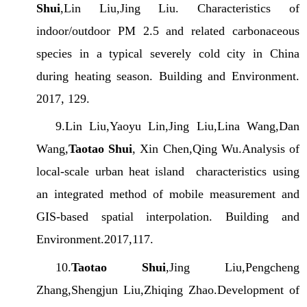
Shui
,Lin Liu,Jing Liu. Characteristics of
indoor/outdoor PM 2.5 and related carbonaceous
species in a typical severely cold city in China
during heating season. Building and Environment.
2017, 129.
9.Lin Liu,Yaoyu Lin,Jing Liu,Lina Wang,Dan
Wang,
Taotao Shui
, Xin Chen,Qing Wu.Analysis of
local-scale urban heat island characteristics using
an integrated method of mobile measurement and
GIS-based spatial interpolation. Building and
Environment.2017,117.
10.
Taotao Shui
,Jing Liu,Pengcheng
Zhang,Shengjun Liu,Zhiqing Zhao.Development of