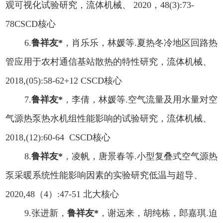
观可视化试验研究，流体机械、
2020
，
48(3):73-
78
CSCD
核心
6.
鲁祥友
*
，肖乐乐，林媛等
.
夏热冬冷地区回路热
管应用于农村通信基站散热的特性研究，流体机械、
2018,(05):58-62+12 CSCD
核心
7.
鲁祥友
*
，李倩，林媛等
.
空气流量及用水量对空
气源热泵热水机组性能影响的试验研究，流体机械、
2018,(12):60-64 CSCD
核心
8.
鲁祥友
*
，凌帆，唐景春等
.
小型复叠式空气源热
泵采暖系统性能影响因素的实验研究低温与超导、
2020,48
（
4
）
:47-51
北大核心
9.
张进新，
鲁祥友
*
，谢远来，胡纯栋，郎嘉琪
.
迫