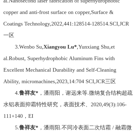
al.Nanosecond laser fabrication of superhydrophobic
copper and anti-frost surface on copper,Surface &
Coatings Technology,2022,441:128514-128514.SCI,JCR
一区
3.
Wenbo Su,
Xiangyou Lu*
,Yunxiang Shu,et
al.Robust, Superhydrophobic Aluminum Fins with
Excellent Mechanical Durability and Self-Cleaning
Ability, micromachines,2023,14:704 SCI,JCR
三区
4.
鲁祥友
*
，潘雨阳，谢远来等
.
微纳复合结构超疏
水铝表面抑霜特性研究，表面技术、
2020,49(3)
:
106-
111+140
，
EI
5.
鲁祥友
*
，潘雨阳
.
不同冷表面二次结霜
/
融霜微