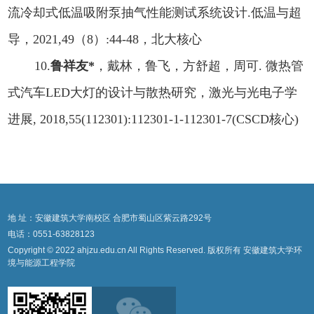
流冷却式低温吸附泵抽气性能测试系统设计
.
低温与超
导，
2021,49
（
8
）
:
44-48
，北大核心
10.
鲁祥友
*
，戴林，鲁飞，方舒超，周可
.
微热管
式汽车
LED
大灯的设计与散热研究，激光与光电子学
进展
, 2018,55(112301):112301-1-112301-7(CSCD
核心
)
地 址：安徽建筑大学南校区 合肥市蜀山区紫云路292号
电话：0551-63828123
Copyright © 2022 ahjzu.edu.cn All Rights Reserved. 版权所有 安徽建筑大学环
境与能源工程学院