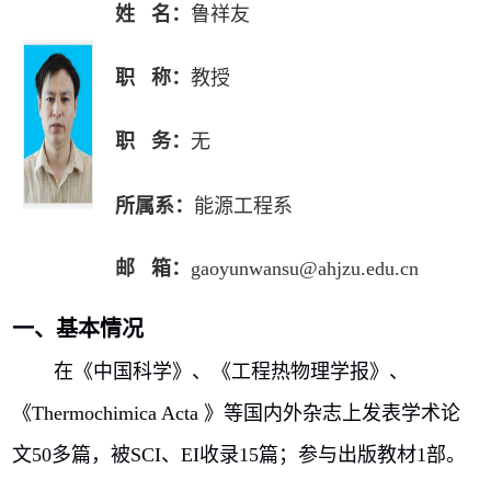
姓 名：
鲁祥友
职 称：
教授
职 务：
无
所属系：
能源工程系
邮 箱：
gaoyunwansu@ahjzu.edu.cn
一、基本情况
在《中国科学》、《工程热物理学报》、
《
Thermochimica Acta
》等国内外杂志上发表学术论
文
50
多篇，被
SCI
、
EI
收录
15
篇；参与出版教材
1
部。