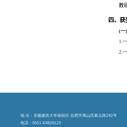
教
四、获
(
1.
2.
地 址：安徽建筑大学南校区 合肥市蜀山区紫云路292号
电话：0551-63828123