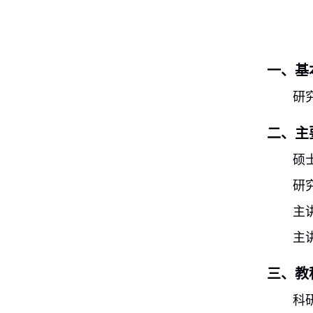
一、基
研
二、主
硕
研
主
主
三、教
科