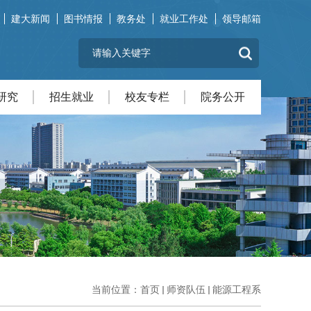
建大新闻
图书情报
教务处
就业工作处
领导邮箱
研究
招生就业
校友专栏
院务公开
当前位置：
首页
师资队伍
能源工程系