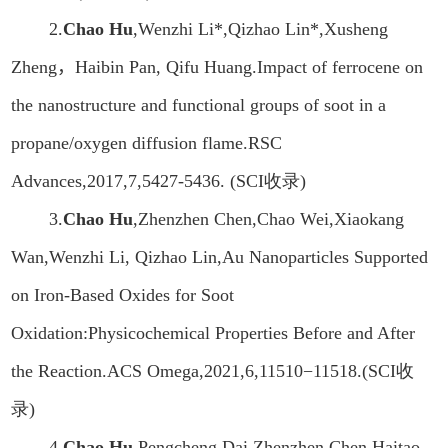
2.
Chao Hu
,Wenzhi Li*,Qizhao Lin*,Xusheng
Zheng
，
Haibin Pan, Qifu Huang.Impact of ferrocene on
the nanostructure and functional groups of soot in a
propane/oxygen diffusion flame.RSC
Advances,2017,7,5427-5436. (SCI
收录
)
3
.
Chao Hu
,Zhenzhen Chen,Chao Wei,Xiaokang
Wan,Wenzhi Li, Qizhao Lin,Au Nanoparticles Supported
on Iron-Based Oxides for Soot
Oxidation:Physicochemical Properties Before and After
the Reaction.ACS Omega,2021,6,11510−11518.(SCI
收
录
)
4.
Chao Hu
,Pengcheng Dai,Zhenzhen Chen,Haitao