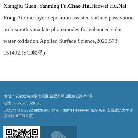
Xiangjiu Guan, Yanming Fu,
Chao Hu
,Haowei Hu,
Nai
Rong.
Atomic layer deposition assisted surface passivation
on bismuth vanadate photoanodes for enhanced solar
water oxidation.Applied Surface Science,2022,573:
151492.(SCI
收录
)
地 址：安徽建筑大学南校区 合肥市蜀山区紫云路292号
电话：0551-63828123
Copyright © 2022 ahjzu.edu.cn All Rights Reserved. 版权所有 安徽建筑大学环
境与能源工程学院