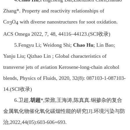
Zhang*. Property and reactivity relationships of
Co
O
with diverse nanostructures for soot oxidation.
3
4
ACS Omega 2022, 7, 48, 44116–44123.(SCI
收录
)
5.Fengyu Li; Weidong Shi;
Chao Hu
; Lin Bao;
Yanju Liu; Qizhao Lin ; Global characteristics of
transverse jets of aviation Kerosene-long-chain alcohol
blends, Physics of Fluids, 2020, 32(8): 087103-1-087103-
14.(SCI
收录
)
6.
卫超
,
胡超
*,
荣鼐
,
王海涛
,
陈真真
.
铜掺杂的复合
金属氧化物催化氧化碳烟性能的研究
[J].
环境污染与防
治
,2022,44(05):603-606+693.