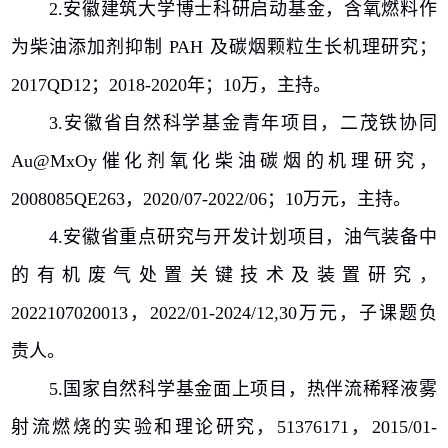
2.
安徽建筑大学博士科研启动基金，含氧燃料作
为柴油添加剂抑制
PAH
及碳烟颗粒生长机理研究；
2017QD12
；
2018-2020
年；
10
万，主持。
3.
安徽省自然科学基金青年项目，二茂铁协同
Au@MxOy
催化剂氧化柴油碳烟的机理研究，
2008085QE263
，
2020/07-2022/06
；
10
万元，主持。
4.
安徽省重点研究与开发计划项目，油气装备中
的有机废气处置关键技术及装置研究，
2022107020013
，
2022/01-2024/12,30
万元，子课题负
责人。
5.
国家自然科学基金面上项目，热伴流稀释液雾
射流燃烧的实验和理论研究，
51376171
，
2015/01-