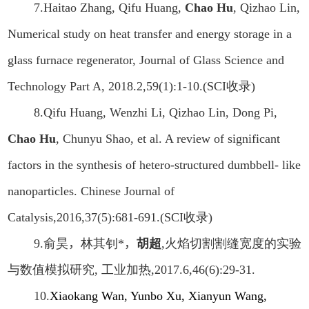
7.Haitao Zhang, Qifu Huang,
Chao Hu
, Qizhao Lin,
Numerical study on heat transfer and energy storage in a
glass furnace regenerator, Journal of Glass Science and
Technology Part A, 2018.2,59(1):1-10.(SCI
收录
)
8
.
Qifu Huang, Wenzhi Li, Qizhao Lin, Dong Pi,
Chao Hu
, Chunyu Shao, et al. A review of significant
factors in the synthesis of hetero-structured dumbbell- like
nanoparticles. Chinese Journal of
Catalysis,2016,37(5):681-691.(SCI
收录
)
9.
俞昊
，
林其钊
*
，
胡超
,
火焰切割割缝宽度的实验
与数值模拟研究
,
工业加热
,2017.6,46(6):29-31.
10.
Xiaokang Wan, Yunbo Xu, Xianyun Wang,