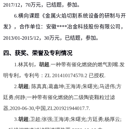
2017/12
，
70
万元，已结题，参加。
6.
横向课题《金属火焰切割系统设备的研制与开
发》，合作单位：安徽
****
冶金科技股份有限公司，
2013/01-2015/12
，
30
万元，已结题，参加。
四、获奖、荣誉及专利情况
1.
林其钊
，
胡超
.
一种带有催化燃烧的燃气割嘴
.
发
明专利
，
专利号：
ZL 201410174570.2
已授权
.
2.
胡超
;
陈真真
;
葛鑫坤
;
王海涛
;
朱曙光
;
马进伟
;
方
廷勇
;
何静
;
一种带有催化燃烧的二级陶瓷颗粒过滤
器
,2020-06-30,
中国
,ZL201921944017.7.
3.
胡超
;
卫超
;
张强
;
王海涛
;
朱曙光
;
方廷勇
;
杨厚云
;