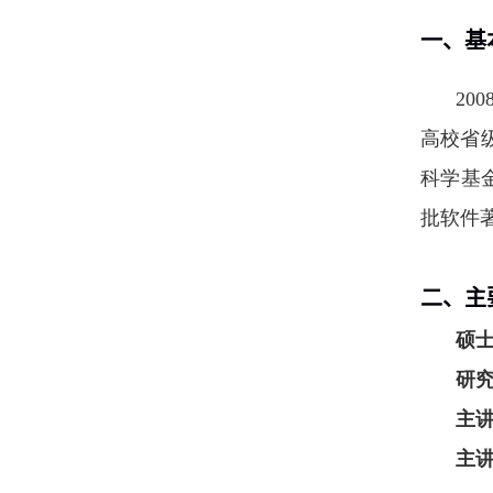
一、基
200
高校省
科学基
批软件
二、主
硕
研
主
主