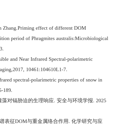
in Zhang.Priming effect of different DOM
tion period of Phragmites australis:Microbiological
3.
ble and Near Infrared Spectral-polarimetric
 Imaging,2017, 10461:104610L1-7.
rared spectral-polarimetric properties of snow in
5-189.
囊藻对镉胁迫的生理响应
.
安全与环境学报
.
2025
谱表征
DOM
与重金属络合作用
.
化学研究与应