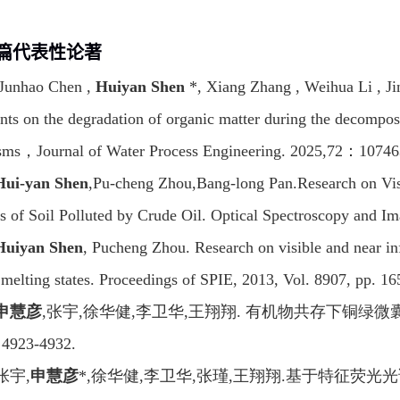
篇代表性论著
Junhao Chen ,
Huiyan Shen
*, Xiang Zhang , Weihua Li , J
ts on the degradation of organic matter during the decomposi
sms
，
Journal of Water Process Engineering. 2025,72
：
10746
Hui-yan Shen
,Pu-cheng Zhou,Bang-long Pan.Research on Visi
es of Soil Polluted by Crude Oil. Optical Spectroscopy and
Huiyan Shen
, Pucheng Zhou. Research on visible and near inf
 melting states. Proceedings of SPIE, 2013, Vol. 8907, pp. 16
申慧彦
,
张宇
,
徐华健
,
李卫华
,
王翔翔
.
有机物共存下铜绿微
: 4923-4932.
张宇
,
申慧彦
*,
徐华健
,
李卫华
,
张瑾
,
王翔翔
.
基于特征荧光光