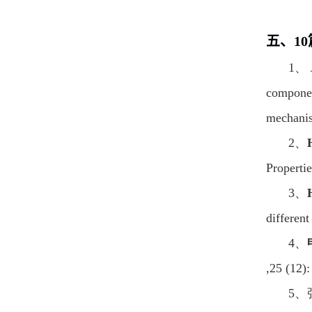
五、
10
1
、
componen
mechani
2
、
Properti
3
、
different
4
、
,25 (12)
5
、