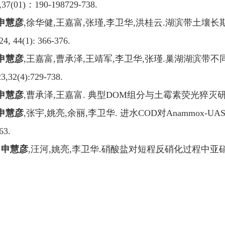
37(01)
：
190-198729-738
.
申慧彦
,
徐华健
,
王嘉富
,
张瑾
,
李卫华
,
洪桂云
.
湖滨带土壤长
4, 44(1): 366-376.
申慧彦
,
王嘉富
,
曹承泽
,
王靖军
,
李卫华
,
张瑾
.
巢湖湖滨带不
3,32(4):729-738.
申慧彦
,
曹承泽
,
王嘉富
.
典型
DOM
组分与土霉素荧光猝灭
申慧彦
,
张宇
,
姚亮
,
余丽
,
李卫华
.
进水
COD
对
Anammox-UA
63.
、
申慧彦
,
汪河
,
姚亮
,
李卫华
.
硝酸盐对短程反硝化过程中亚