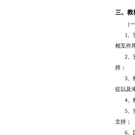
三、教
（
1、
相互作
2、
持；
3、
征以及
4
、
5
主持
；
6、