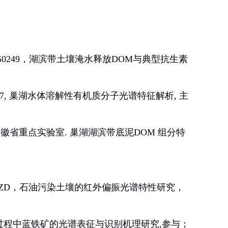
50249
，
湖滨带土壤淹水释放
DOM
与典型抗生素
7
, 巢湖水体溶解性有机质分子光谱特征解析, 主
省重点实验室. 巢湖湖滨带底泥DOM 组分特
ZD
，石油污染土壤的红外偏振光谱特性研究，
磷过程中蓝铁矿的光谱表征与识别机理研究,参与
；