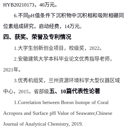
HYB20210173
，
40
万元。
6.
不同
pH
值条件下沉积物中沉积相和吸附相硼同
位素组成研究，启动经费，
14
万元
。
四、获奖、荣誉及专利情况
1.
大学生创新创业项目，校级奖，
2022
。
2.
安徽建筑大学本科毕业论文优秀指导老师，
2021
年。
3.
优秀机组奖，兰州资源环境科学大型仪器区域
五、
10
篇代表性论著
中心，
2015
，省部级
1.
Correlation between Boron Isotope of Coral
Acropora and Surface pH Value of Seawater
,
Chinese
Journal of Analytical Chemistry
, 2019.