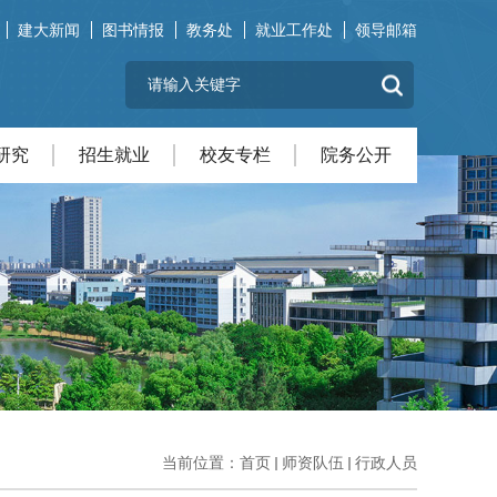
建大新闻
图书情报
教务处
就业工作处
领导邮箱
研究
招生就业
校友专栏
院务公开
当前位置：
首页
师资队伍
行政人员