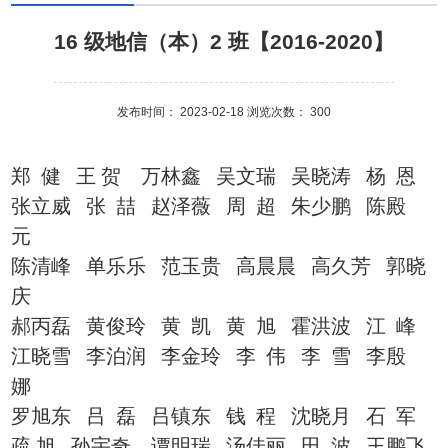
16 级地信（本）2 班【2016-2020】
发布时间： 2023-02-18 浏览次数：
300
郑
健
王
贺
万林鑫
吴文瑞
吴晓涛
杨
恩
张立威
张
喆
赵泽薇
周
超
朱少鹏
陈殿
元
陈清峰
单乐乐
范玉贵
高晨晨
高久芳
郭晓
庆
郝丙磊
黄俊玲
黄
凯
黄
旭
霍洪波
江
峰
江晓雪
李泊润
李金玲
李
伟
李
雪
李殷
娜
罗旭东
吕
磊
吕镇东
钱
程
沈晓月
石
军
疏
旭
孙宇奇
谭明瑞
汤佳丽
田
波
王鹏飞