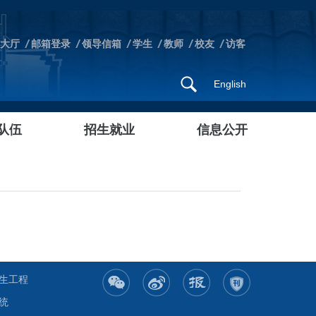
大厅
邮箱登录
领导信箱
学生
教师
校友
访客
English
队伍
招生就业
信息公开
生工程
统