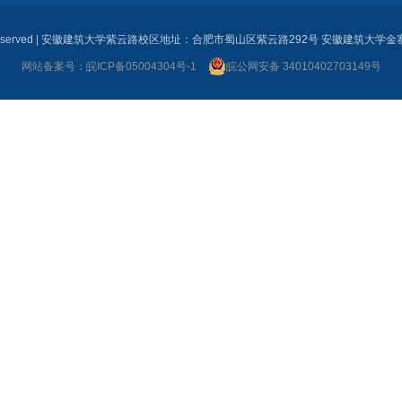
Rights Reserved | 安徽建筑大学紫云路校区地址：合肥市蜀山区紫云路292号 安徽
网站备案号：皖ICP备05004304号-1
皖公网安备 34010402703149号