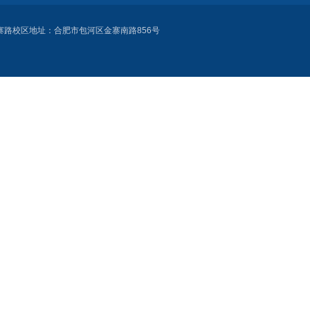
建筑大学金寨路校区地址：合肥市包河区金寨南路856号