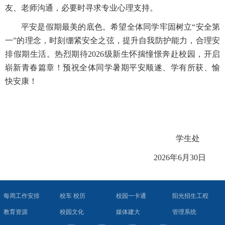
友、老师沟通，必要时寻求专业心理支持。
平安是假期最美的底色。希望全体同学牢固树立“安全第
一”的理念，时刻绷紧安全之弦，提升自我防护能力，合理安
排假期生活。热烈期待2026级新生怀揣憧憬奔赴校园，开启
崭新青春篇章！预祝全体同学暑期平安顺遂、学有所获、愉
快安康！
学生处
2026年6月30日
每周工作安排
校车 校历
校园一卡通
阳光招生工程
教育资源
校园文化
媒体建大
管理系统