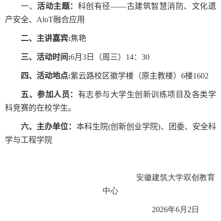
一、
活动主题：
科创有径——古建筑智慧消防、文化遗
产安全、
AloT
融合应用
二、主讲嘉宾
:
焦艳
三、活动时间
:
6
月
3
日（周三）
14
：
30
四、活动地点
:
紫云路校区徽学楼（原主教楼）
6
楼
1602
五、参加人员：
有志参与大学生创新训练项目及各类学
科竞赛的在校学生。
六、
主办单位：
本科生院
(
创新创业学院
)
、团委
、
安全科
学与工程学院
安徽建筑大学双创教育
中心
2026年6月2日