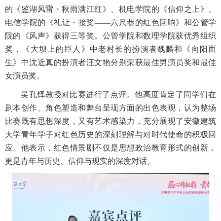
的《鉴湖风雷・秋雨满江红》、机电学院的《信仰之上》、
电信学院的《礼让・接桨——六尺巷的红色回响》和公管学
院的《风声》获得三等奖。公管学院和数理学院获优秀组织
奖，《大坝上的巨人》中老村长的扮演者魏麟和《向阳而
生》中沈近真的扮演者汪文艳分别荣获最佳男演员奖和最佳
女演员奖。
吴孔铎教授对比赛进行了点评。他高度肯定了同学们在
剧本创作、角色塑造和舞台呈现方面的出色表现，认为整场
比赛既有思想深度，又有艺术感染力，充分展现了安徽建筑
大学青年学子对红色历史的深刻理解与对时代使命的积极回
应。他表示，红色情景剧不仅是思想政治教育形式的创新，
更是青年与历史、信仰与现实的深度对话。