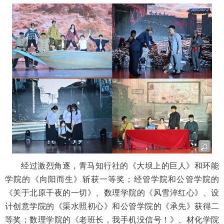
经过激烈角逐，青马知行社的《大坝上的巨人》和环能
学院的《向阳而生》斩获一等奖；经管学院和公管学院的
《关于北原千夜的一切》、数理学院的《风雪淬红心》、设
计创意学院的《渠水照初心》和公管学院的《承先》获得二
等奖；数理学院的《老班长，我手机没信号！》、材化学院