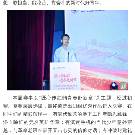
想、敢担当、能吃苦、肯奋斗的新时代好青年。
本届赛事以“匠心传红韵青春赴新章”为主题，经过初
赛、复赛层层选拔，最终遴选出11组优秀作品进入决赛。在
同学们的精彩演绎中，有潜伏敌营的地下工作者隐忍藏锋、
浴血除奸的无名英雄华章；有沉迷手机的当代少年意外穿
越，与革命老班长展开直击心灵的信仰对话；有冲破封建礼