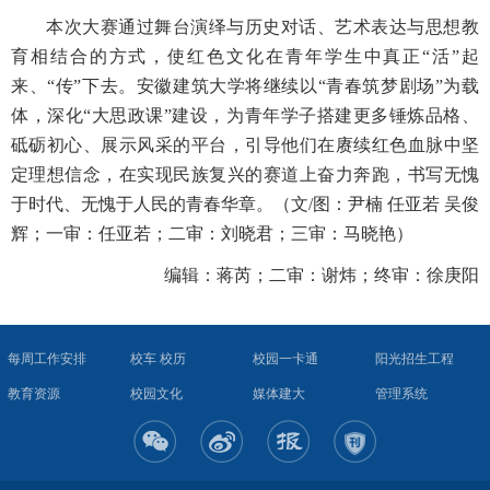
本次大赛通过舞台演绎与历史对话、艺术表达与思想教
育相结合的方式，使红色文化在青年学生中真正“活”起
来、“传”下去。安徽建筑大学将继续以“青春筑梦剧场”为载
体，深化“大思政课”建设，为青年学子搭建更多锤炼品格、
砥砺初心、展示风采的平台，引导他们在赓续红色血脉中坚
定理想信念，在实现民族复兴的赛道上奋力奔跑，书写无愧
于时代、无愧于人民的青春华章。（文/图：尹楠 任亚若 吴俊
辉；一审：任亚若；二审：刘晓君；三审：马晓艳）
编辑：蒋芮；二审：谢炜；终审：徐庚阳
每周工作安排
校车 校历
校园一卡通
阳光招生工程
教育资源
校园文化
媒体建大
管理系统