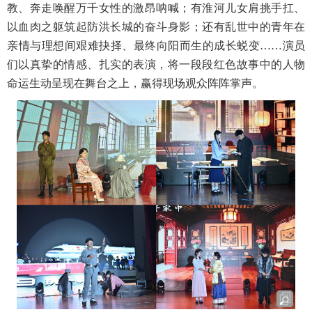
教、奔走唤醒万千女性的激昂呐喊；有淮河儿女肩挑手扛、
以血肉之躯筑起防洪长城的奋斗身影；还有乱世中的青年在
亲情与理想间艰难抉择、最终向阳而生的成长蜕变……演员
们以真挚的情感、扎实的表演，将一段段红色故事中的人物
命运生动呈现在舞台之上，赢得现场观众阵阵掌声。