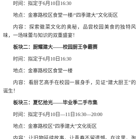
时间：拟定于
6
月
10
日
16:30
地点：金寨路校区食堂一楼
/“
四季建大”文化街区
内容：探索徽菜文化的奥秘，品尝校园美食的独特风
味，一场味蕾与知识的双重盛宴！
板块二：厨耀建大——校园厨王争霸赛
时间：拟定于
6
月
10
日
16:30
地点：金寨路校区食堂一楼
内容：看厨艺高手在校园一展身手，见证“建大厨王”的
诞生！
板块三：夏忆拾光——毕业季二手市集
时间：拟定于
6
月
10
日—
11
日
16:30—20:00
地点：
金寨路校区
“四季建大”文化街区
内容：让旧物延续故事，让青春不留遗憾。在这里，淘