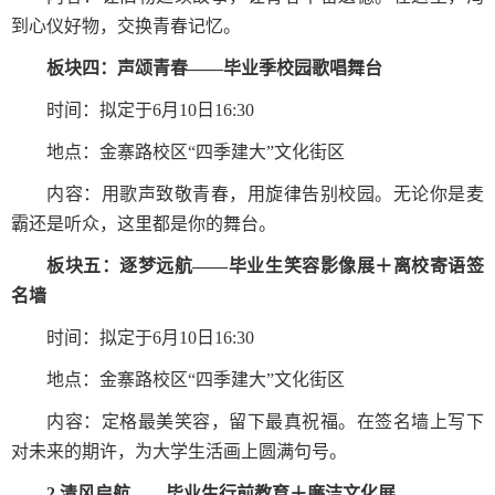
到心仪好物，交换青春记忆。
板块四：声颂青春——毕业季校园歌唱舞台
时间：拟定于
6
月
10
日
16:30
地点：
金寨路校区
“四季建大”文化街区
内容：用歌声致敬青春，用旋律告别校园。无论你是麦
霸还是听众，这里都是你的舞台。
板块五：逐梦远航——毕业生笑容影像展＋离校寄语签
名墙
时间：拟定于
6
月
10
日
16:30
地点：金寨路校区“四季建大”文化街区
内容：定格最美笑容，留下最真祝福。在签名墙上写下
对未来的期许，为大学生活画上圆满句号。
2.
清风启航——毕业生行前教育＋廉洁文化展