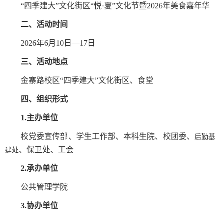
“
四季建大”文化街区“悦
·
夏”文化节暨
2026
年
美食
嘉年华
二、活动时间
2026
年
6
月
10
日—
17
日
三、活动地点
金寨路校区“四季建大”文化街区、食堂
四、组织形式
1.
主办单位
校
党委宣传部、
学生工作部
、本科生院、校团委、
后勤基
、保卫处、工会
建
处
2.
承办单位
公共管理学院
3
.
协
办单位