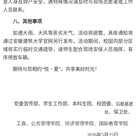
意人身及财产安全，遇特殊情况请及时与现场志愿者或工作
人员联系。
八
、其他事项
如遇大雨、大风等恶劣天气，活动将调整，具体通知将
通过
安徽建筑大学官网
另行发布。活动期间，校园内部分区
域将实行临时交通疏导，请师生配合现场安保人员指挥，有
序停放车辆。
期待与您相约“悦・夏”，共享美好时光！
党委宣传部、
学生工作部
、本科生院、校团委、
后勤基建
、保卫处、
处
工会、
公共管理学院、经济管理学院、国际教育学院
2026
年
5
月
25
日