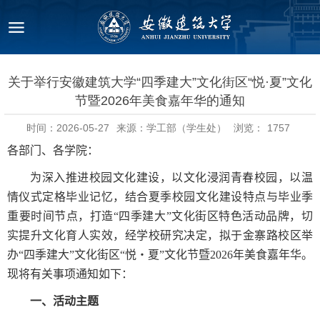
关于举行安徽建筑大学“四季建大”文化街区“悦·夏”文化
节暨2026年美食嘉年华的通知
时间：2026-05-27
来源：学工部（学生处）
浏览：
1757
各部门、各学院：
为深入推进校园文化建设，以文化浸润青春校园，以温
情仪式定格毕业记忆，结合夏季校园文化建设特点与毕业季
重要时间节点，打造“四季建大”文化街区特色活动品牌，切
实提升文化育人实效，
经
学校
研究决定
，
拟于
金寨路校区举
办“四季建大”文化街区“悦・夏”文化节暨
2026
年
美食
嘉年华。
现将有关事项通知如下：
一、活动主题