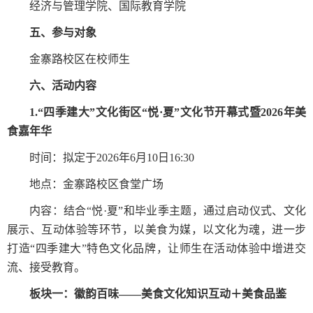
经济与管理学院、国际教育学院
五、
参与对象
金寨路校区
在校师生
六、
活动内容
1.“
四季建大”文化街区“悦
·
夏”文化节开幕式暨
2026
年美
食嘉年华
时间：拟定于
2026
年
6
月
10
日
16:30
地点：金寨路校区食堂广场
内容：结合“悦
·
夏”和毕业季主题，通过启动仪式、文化
展示、互动体验等环节，以美食为媒，以文化为魂，进一步
打造“四季建大”特色文化品牌，让师生在活动体验中增进交
流、接受教育。
板块一：徽韵百味——
美食
文化知识互动＋美食品鉴