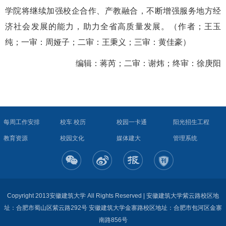
学院将继续加强校企合作、产教融合，不断增强服务地方经
济社会发展的能力，助力
全省
高质量发展。（作者；王玉
纯；一审：周娅子；二审：王秉义；三审：黄佳豪）
编辑：蒋芮；二审：谢炜；终审：徐庚阳
每周工作安排
校车 校历
校园一卡通
阳光招生工程
教育资源
校园文化
媒体建大
管理系统
Copyright 2013安徽建筑大学 All Rights Reserved | 安徽建筑大学紫云路校区地
址：合肥市蜀山区紫云路292号 安徽建筑大学金寨路校区地址：合肥市包河区金寨
南路856号