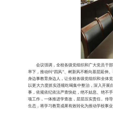
会议强调，
全校各级党组织和广大党员干部
率下，推动纠“四风”、树新风不断向基层延伸
身边事教育身边人，让全校各级党组织和全体党
以更大力度抓实违规吃喝集中整治，深入开展
事，依规依纪依法严查快处，绝不姑息、绝不手
项工作，一体推进学查改，层层压实责任、传导
生态，将学习教育成果有效转化为推动学校事业