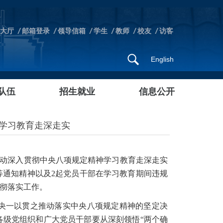
大厅
邮箱登录
领导信箱
学生
教师
校友
访客
English
队伍
招生就业
信息公开
神学习教育走深走实
推动深入贯彻中央八项规定精神学习教育走深走实
等通知精神以及2起党员干部在学习教育期间违规
彻落实工作。
央一以贯之推动落实中央八项规定精神的坚定决
各级党组织和广大党员干部要从深刻领悟“两个确