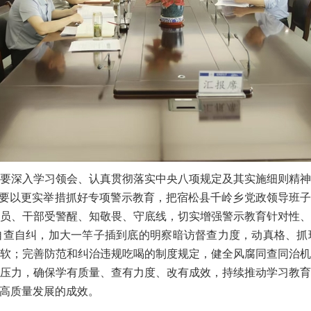
要深入学习领会、认真贯彻落实中央八项规定及其实施细则精
。要以更实举措抓好专项警示教育，
把宿松县千岭乡党政领导班子
员、干部受警醒、知敬畏、守底线
，切实增强警示教育针对性
自查自纠，加大一竿子插到底的明察暗访督查力度，动真格、抓
软；完善防范和纠治违规吃喝的制度规定，健全风腐同查同治
压力，确保学有质量、查有力度、改有成效，持续推动学习教
高质量发展的成效。