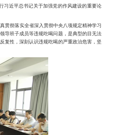
笃行习近平总书记关于加强党的作风建设的重要论
认真贯彻落实全省深入贯彻中央八项规定精神学习
政领导班子成员等违规吃喝问题，是典型的目无法
、反复性，深刻认识违规吃喝的严重政治危害，坚