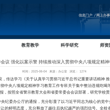
信息门户
网上办事
教育教学
科学研究
师资
会议 强化以案示警 持续推动深入贯彻中央八项规定精
时间：2025-06-04
来源：办公室
浏览：
1274
会议，传达学习《关于认真学习贯彻习近平总书记重要讲话精神 
彻中央八项规定精神学习教育工作专班关于集中整治违规吃喝
报，按照全省警示教育大会和省委常委会会议部署，研究学校贯
中央纪委办公厅的通报，充分彰显了以习近平同志为核心的党中
让的鲜明态度，充分释放了越往后执纪越严的强烈信号。全校