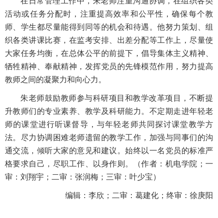
在日常管理工作中，
朱老师
注重沟通协调，在组织各类
活动或任务分配时，注重提高效率和公平性，确保每个教
师、学生都尽量能得到同等的机会和待遇。他努力策划、组
织各类讲课比赛，在监考安排、出差分配等工作上，尽量使
大家任务均衡，在总体公平的前提下，倡导集体主义精神、
牺牲精神、奉献精神，发挥党员的先锋模范作用，努力提高
教师之间的凝聚力和向心力。
朱老师
鼓励教师参与科研项目和教学改革项目，不断提
升教师们的专业素养、教学及科研能力。不定期走进年轻老
师的课堂进行听课督导，与年轻老师共同探讨课堂教学方
法。尽力协调困难老师遗留的教学工作，加强与同事们的沟
通交流，倾听大家的意见和建议。始终以一名党员的标准严
格要求自己，尽职工作、以身作则。（作者：机电学院；一
审：刘翔宇；二审：张润梅；三审：叶少宝）
编辑：李欣；二审：葛建化；终审：徐庚阳