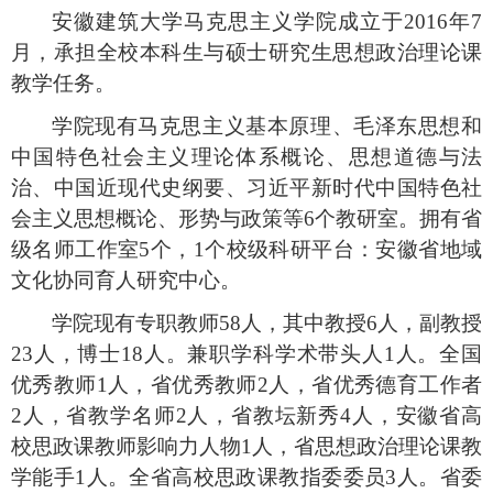
安徽建筑大学马克思主义学院成立于
2016年7
月，承担全校本科生与硕士研究生思想政治理论课
教学任务。
学院现有马克思主义基本原理、毛泽东思想和
中国特色社会主义理论体系概论、思想道德与法
治
、中国近现代史纲要、习近平新时代中国特色社
会主义思想概论、形势与政策
等
6个教研室
。
拥有
省
级
名师工作室
5个
，
1个
校级科研平台
：
安徽省地域
文化协同育人研究中心
。
学院现有专职教师
58人，其中教授
6
人，副教授
2
3
人，博士
18人。兼职学科学术带头人1人。全国
优秀教师1人，省优秀教师2人，省优秀德育工作者
2人，省教学名师2人，省教坛新秀4人，安徽省高
校思政课教师影响力人物1人，省思想政治理论课教
学能手1人。全省高校思政课教指委委员3人。省委