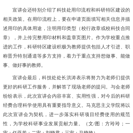
宣讲会
还特别介绍了
科技处用印
流程和科研特区建设的
相关政策。
在用印流程上，要
在申请页面填写相关信息
并
描
述用印的具体用途，
注
明用印类型（校行政章或校科技合同
章），
并
上传完整用印材料
和
盖章页
图片
。
作为学校重点推
进的工作，科研特区建设
积极
为教师提供包括人才引进、职
称晋升特别通道等
多方
支持
，
着力于
重点支持想做事、能做
事、做好事的教师
。
宣讲会最后，科技处
处长洪涛
表示将努力为
老师们
提供
更好的
科研工作
服务，并解答了现场
老师
的提问。与会
老师
纷纷表示，此次宣讲会内容丰富、实用性强，对今后的科研
经费
合理科学使用
具有重要指导意义。马克思主义学院将以
此次宣讲会为契机，进一步
落实科研项目经费使用的规范
性
，为学校科研事业发展贡献力量。
（文
/图：
方玲玲；
一
审：
任亚若
；二审：
刘晓君
；三审：
马晓艳
）