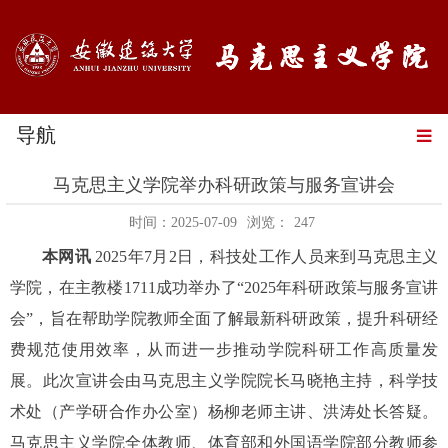
导航
马克思主义学院举办科研政策与服务宣讲会
时间：2025-07-09
浏览：
247
本网讯
2025年7月2日，
科技处工作人员来到
马克思主义
学院
，在主教楼
1711
成功
举办了
“2025年科研政策与服务宣讲
会”，旨在帮助学院教师全面了解最新科研政策，提升科研
经
费规范使用效率
，
从而
进一步推动学院科研工作高质量发
展。
此次
宣讲会由
马克思主义学院院长马晓艳主持，
科学技
术处（产学研合作办公室）
杨柳老师
主讲
、
洪涛处长答疑。
马克思主义
学院全体教师
、
体育部和外国语学院部分教师
参