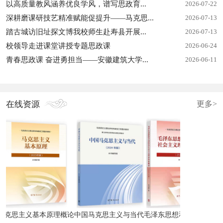
以高质量教风涵养优良学风，谱写思政育...
2026-07-22
深耕磨课研技艺精准赋能促提升——马克思...
2026-07-13
踏古城访旧址探文博我校师生赴寿县开展...
2026-07-13
校领导走进课堂讲授专题思政课
2026-06-24
青春思政课 奋进勇担当——安徽建筑大学...
2026-06-11
在线资源
更多>
马克思主义基本原理概论
中国马克思主义与当代
毛泽东思想和中国特色社会主