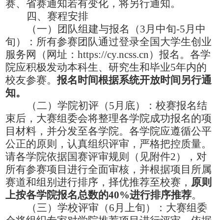
赛、省赛通知若有变化，将另行通知。
四、赛程安排
（一）团队
组建与
报名（
3月中旬
-5月
中
旬
）：所有参赛团队通过登录全国大学生创业
服务网（网址：
https://cy.ncss.cn）报名。各学
院应积极发动本科生、研究生和毕业5年内的
校友参赛。
报名时间根据系统开放时间另行通
知。
（二）学院初评（
5
月
底
）：校赛报名结
束后，大赛组委会将整理各学院成功报名的项
目材料，并分发至各学院。各学院应遵循公平
公正的原则，认真组织评审，严格把控质量。
请各学院依据国赛评审规则（见附件
2
），对
所有参赛项目进行全面审核，并根据项目所属
赛道和组别进行排序，择优推荐至校赛，
原则
上按各学院报名总数的
4
0%进行排序推荐
。
（三）学校评审（
6月
上旬
）：大赛组委