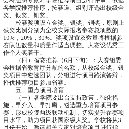
会将组织专家对学院推荐项目进行评审，依据
各学院推荐排序，按赛道、组别评选出校级金
奖、银奖、铜奖。
校赛奖项设立金奖、银奖、铜奖，原则上
获奖比例分别为
全校
实际报名参赛总项数的
10%，20%，30%。奖项设置及数量将根据参
赛队伍数量和质量作适当调整。大赛设优秀工
作个人奖若干。
（四）省赛推荐（
6月下旬）：大赛组委
会
根据省教育厅分配的名额，
从校级金奖
、
银
奖
项目中遴选团队，分组进行项目路演答辩，
择优推荐项目参加省赛。
五、重点项目培育
（一）各学院要出台支持政策，强化措
施，早介入、早打磨，遴选重点培育项目参
赛，形成校院两级联动机制，切实提升参赛项
目水平，助力项目获国家级大奖。学校将
从
3
月份开始，
邀请相关专家对培育项目进行指