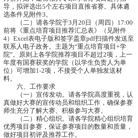
导，拟评选出
5
个
左右
项目直推省赛。具体遴
选条件见附件
3
。
（二）请各学院于
3月
20
日
（
周四
）
17:00
前将《重点培育项目推荐汇总表》
（
见附件
4）E
xcel
表电子版
和签字盖章
pdf扫描件发送至
联系人电子政务
。主题为
“重点培育项目+学
院”。原则上各学院推荐项目不超过2项，上一
年度有国赛获奖的学院
（
以学生负责人为单
位
）
可增加
1-2项，不接受个人单独发送材
料。
六
、工作要求
（一）宣传发动。请各学院高度重视，认
真做好大赛的宣传动员和组织工作，确保参赛
师生充分了解大赛、积极参与大赛。
（二）精心组织。请各学院精心组织培育
优秀项目参赛，保证参赛项目的数量和质量，
做好项目初评及推荐工作。