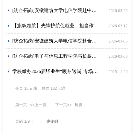
[访企拓岗]安徽建筑大学电信学院赴中广核新能源安徽有限公司、羚羊工业互联网有限公司开展“优企引才”访企...
2026-03-20
【旗帜领航】先锋护航促就业，担当作为践初心——电子与信息工程学院学生第三党支部与招生就业处联合主题党日...
2026-03-17
[访企拓岗]安徽建筑大学电信学院赴合肥云歌信息科技有限公司开展访企拓岗专项活动
2026-03-06
[访企拓岗]电子与信息工程学院与长鑫存储技术有限公司成功举行访企拓岗座谈交流
2026-03-06
学校举办2026届毕业生“暖冬送岗”专场招聘会
2025-11-20
每页
15
记录
总共
132
记录
第一页
<<上一页
下一页>>
尾页
页码
1
/
9
跳转到