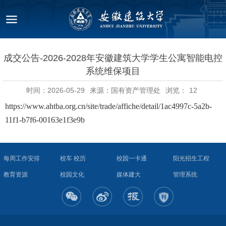
成交公告-2026-2028年安徽建筑大学学生公寓智能电控
系统维保项目
时间：2026-05-29
来源：国有资产管理处
浏览：
12
https://www.ahtba.org.cn/site/trade/affiche/detail/1ac4997c-5a2b-
11f1-b7f6-00163e1f3e9b
每周工作安排
校车 校历
校园一卡通
阳光招生工程
教育资源
校园文化
媒体建大
管理系统