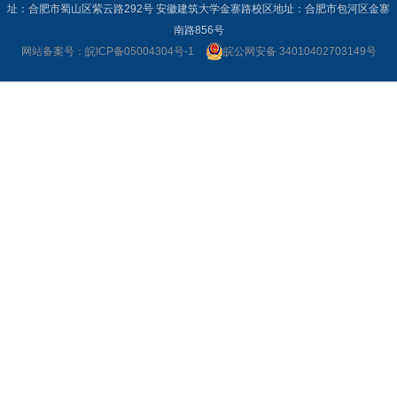
址：合肥市蜀山区紫云路292号 安徽建筑大学金寨路校区地址：合肥市包河区金寨
南路856号
网站备案号：皖ICP备05004304号-1
皖公网安备 34010402703149号