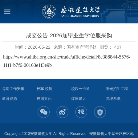
成交公告-2026届毕业生学位服采购
时间：2026-05-22
来源：国有资产管理处
浏览：
407
https://www.ahtba.org.cn/site/trade/affiche/detail/8e386844-5576-
11f1-b7f6-00163e1f3e9b
每周工作安排
校车 校历
校园一卡通
阳光招生工程
教育资源
校园文化
媒体建大
管理系统
Copyright 2013安徽建筑大学 All Rights Reserved | 安徽建筑大学紫云路校区地