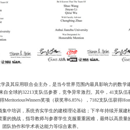
国数学及其应用联合会主办，是当今世界范围内最具影响力的数
的32213支队伍参赛，竞争异常激烈。其中，41支队伍获得了Outs
eritoriousWinners奖项（获奖率6.85%），7182支队伍获得Hon
专项集中培训，系统夯实学生的建模理论基础；下半年持续开展
繁重的挑战，指导教师与参赛学生克服重重困难，最终以高质量
、团队协作和学术表达能力等综合素养。