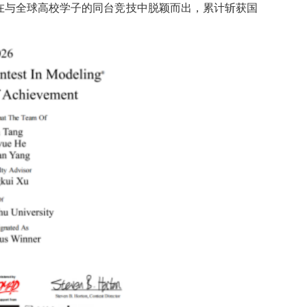
，在与全球高校学子的同台竞技中脱颖而出，累计斩获国