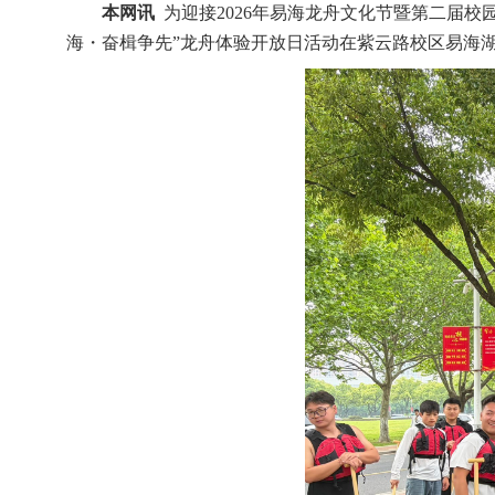
本网讯
为迎接2026年易海龙舟文化节暨第二届
海・奋楫争先”龙舟体验开放日活动在紫云路校区易海