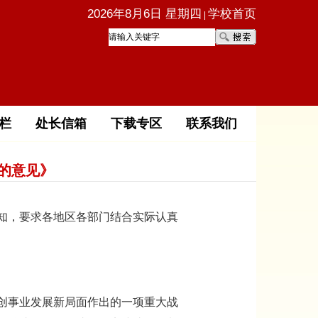
2026年8月6日 星期四
学校首页
|
栏
处长信箱
下载专区
联系我们
的意见》
知，要求各地区各部门结合实际认真
创事业发展新局面作出的一项重大战