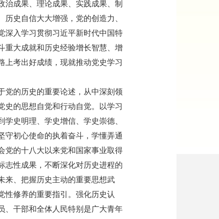
政治成果、理论成果、实践成果、制
、历史自信大大增强，党的创造力、
党深入学习贯彻习近平新时代中国特
斗重大成就和历史经验增长智慧、增
路上考出好成绩，现就推动党史学习
于党的历史的重要论述，从中深刻领
党史的思想自觉和行动自觉。以学习
到学史明理、学史增信、学史崇德、
坚守初心使命的执着奋斗，学懂弄通
会党的十八大以来党和国家事业取得
标志性成果，不断深化对历史进程的
未来、把握历史主动的重要思想武
党性修养的重要指引。强化历史认
员、干部和全体人民特别是广大青年