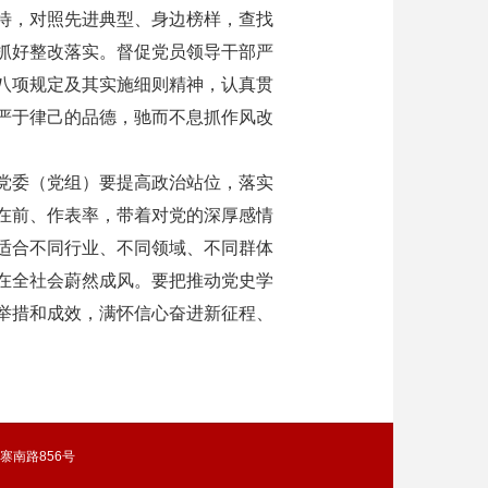
待，对照先进典型、身边榜样，查找
抓好整改落实。督促党员领导干部严
八项规定及其实施细则精神，认真贯
严于律己的品德，驰而不息抓作风改
党委（党组）要提高政治站位，落实
在前、作表率，带着对党的深厚感情
适合不同行业、不同领域、不同群体
在全社会蔚然成风。要把推动党史学
举措和成效，满怀信心奋进新征程、
寨南路856号