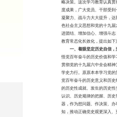
略决策。这次学习教育认真贯
度成果，广大党员、干部受到
凝聚力、战斗力大大提升，达
色社会主义思想和党的十九届
进团结、增加信心、增强斗志
教育常态化长效化，提出如下
一、着眼坚定历史自信，
悟党百年奋斗的历史价值和学
贯彻党的十九届六中全会精神
学史力行。原原本本学习党的
党百年奋斗的历史意义和历史
的历史性成就、发生的历史性
认识、历史规律的把握、历史
器，作为想问题、作决策、办
知，推动正确党史观更深入、