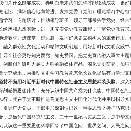
我们为什么能够成功、弄明白未来我们怎样才能继续成功，更好
史记忆，满怀信心地向前进。发挥党委（党组）理论学习中心组
题学习、专题研讨，推动领导班子、领导干部带头学党史、经常
长经历和思想实际，进一步充实党史教育课程，丰富党史教育形
地进教材、进课堂、进头脑，发挥好党史立德树人的重要作用。
，融入群众性文化活动和精神文明创建，用好新时代文明实践中
引导全社会更好知史爱党、知史爱国。把党史宣传融入重大主题
，创新创作吸引力感染力强的融媒体产品。深化党史研究，加强
量研究成果，为推动党史学习教育常态化长效化提供有力学理支
坚持不懈用习近平新时代中国特色社会主义思想武装头脑。
深入
深刻感悟思想伟力，充分认识中国共产党为什么能、中国特色社
以行，就在于党不断推进马克思主义中国化时代化并用以指导实
，引导广大党员、干部更加深刻认识这一重要思想坚持把马克思
合，是当代中国马克思主义、二十一世纪马克思主义，是中华文
刻认识这一重要思想科学回答了中国之问、世界之问、人民之问