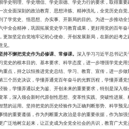
彻学史明理、学史增信、学史崇德、学史力行的要求，取得重要
一次全面深刻的政治教育、思想淬炼、精神洗礼，全党历史自觉
到了学党史、悟思想、办实事、开新局的目的。为进一步推动全
六中全会精神，巩固拓展党史学习教育成果，更好用党的百年奋
，更加坚定自觉地牢记初心使命、开创发展新局，在新的赶考之
意见。
坚持不懈把党史作为必修课、常修课。
深入学习习近平总书记关
习党史的根本目的、基本要求、科学态度，进一步增强学党史用
为重点，持之以恒推进党史总结、学习、教育、宣传，进一步做
第三个历史决议，学懂弄通党百年奋斗的光辉历程，学懂弄通党
经验，学懂弄通以史为鉴、开创未来的重要要求，特别是深入领
变革，深入领会新时代原创性思想、变革性实践、突破性进展、
智慧的运用。坚持把党的历史经验作为正确判断形势、科学预见
事情的重要遵循，作为判断重大政治是非的重要依据，作为加强
更广泛地树立起来，让正史成为全党全社会的共识，教育广大党