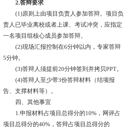
2
.
答辩要求
(1)
原则上由项目负责人参加答辩。项目负
责人已毕业离校或者上课
、
考试
冲突，应
指定
一名项目组
核心
成员参加答辩。
(2)
现场汇报控制在
6
分钟以内，专家答辩
5
分钟。
(3)
答辩人须提前
2
0
分钟签到并拷贝
PPT。
(4)答辩人至少带3份答辩材料（结项报
告、支撑材料等）。
四
、其他事宜
1.申报材料占项目总得分的10%，网评占
项目总得分的40%，答辩占项目总得分的