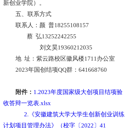
新创业学院）
。
五
、联系方式
联系人：颜
普
18255108157
蔡
弘
13252242255
刘文昊
19360212035
地
址：紫云路校区徽风楼
1711办公室
2023年国创结项QQ群：641668760
附件：
1.2023年度国家级大创项目结项验
收答辩一览表.xlsx
2.《安徽建筑大学大学生创新创业训练
计划项目管理办法》（校字〔2022〕41