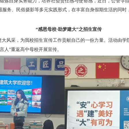
锻炼自身
实务
能力，培养社会责任感
与使命感
，
近日，公管学
愿服务、民俗摄影等多元实践形式，在丰富自身
假期
生活的同时
“感恩母校·助梦建大”之招生宣传
建大风采，为我校招生宣传工作贡献自己的一份力量。活动由学
言人”重返高中母校开展宣传。