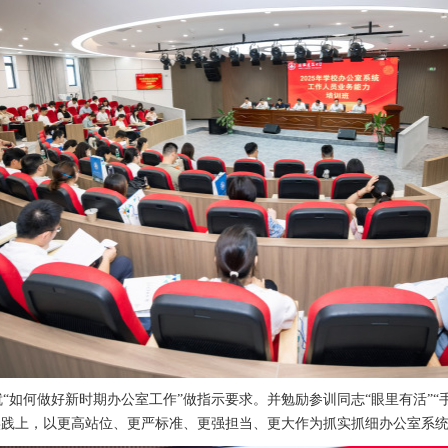
“如何做好新时期办公室工作”做指示要求。并勉励参训同志“眼里有活”“手
实践上，以更高站位、更严标准、更强担当、更大作为抓实抓细办公室系